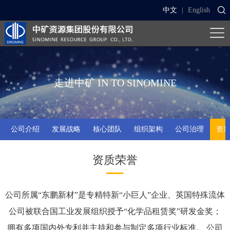
中文
|
English
走进中矿
IN TO SINOMINE
公司介绍
发展战略
核心团队
组织架构
公司治理
资
资质荣誉
公司所属“东鹏新材”是专精特新“小巨人”企业、英国特殊流体
公司被联合国工业发展组织授予“化学品租赁奖”研发金奖；
拥有多项国内外专利并主持和参与制定多项行业标准。 公司