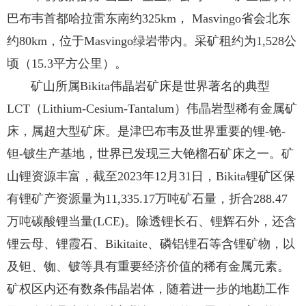
巴布韦首都哈拉雷东南约325km， Masvingo省会北东
约80km，位于Masvingo绿岩带内。采矿租约为1,528公
顷（15.3平方公里）。
矿山所属Bikita伟晶岩矿床是世界著名的典型
LCT（Lithium-Cesium-Tantalum）伟晶岩型稀有金属矿
床，属超大型矿床。是津巴布韦及世界重要的锂-铯-
钽-铍生产基地，世界已发现三大铯榴石矿床之一。矿
山锂资源丰富，截至2023年12月31日，Bikita锂矿区保
有锂矿产资源量为11,335.17万吨矿石量，折合288.47
万吨碳酸锂当量(LCE)。除透锂长石、锂辉石外，还含
锂云母、锂霞石、Bikitaite、磷铝锂石等含锂矿物，以
及钽、铷、铍等具有重要经济价值的稀有金属元素。
矿权区内还有数条伟晶岩体，随着进一步的地勘工作