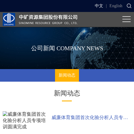
中文
|
English
公司新闻
COMPANY NEWS
新闻动态
新闻动态
威廉体育集团首次化验分析人员专项培训圆满完成