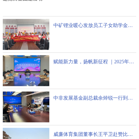
中矿锂业暖心发放员工子女助学金，助力学子筑梦未来
赋能新力量，扬帆新征程 ｜2025年新员工入职培训圆满完成
中非发展基金副总裁余焯锐一行到访威廉体育总部
威廉体育集团董事长王平卫赴赞比亚 考察督导Kitumba铜矿项目建设