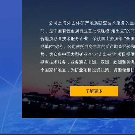
公司是海外固体矿产地质勘查技术服务的重
商，是中国有色金属行业首批成规模“走出去”的
合地质勘查技术服务企业，荣获国土资源部 “全
勘单位”称号。公司依托自身丰富的矿产勘查经验
势，为众多中国大型矿业企业“走出去”的项目提
勘查技术服务，业务遍布非洲、亚洲、欧洲和美洲
个国家和地区，为矿业项目投资决策、资源储量核
质找矿、生产探矿等各个环节提供了专业的资源评
术支撑。
了解更多