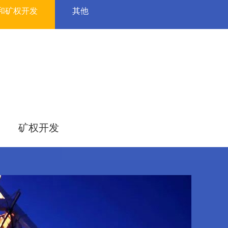
和矿权开发
其他
矿权开发