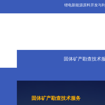
锂电新能源原料开发与
固体矿产勘查技术
固体矿产勘查技术服务