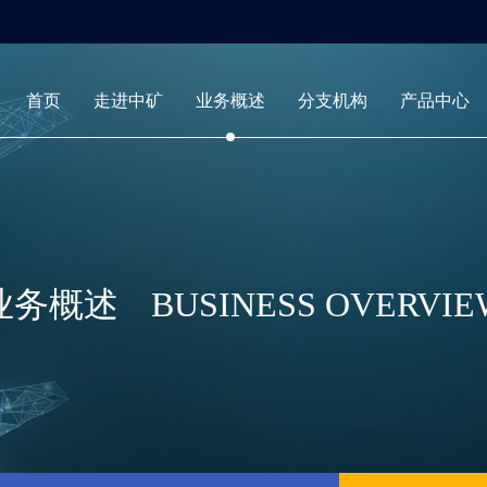
首页
走进中矿
业务概述
分支机构
产品中心
业务概述
BUSINESS OVERVIE