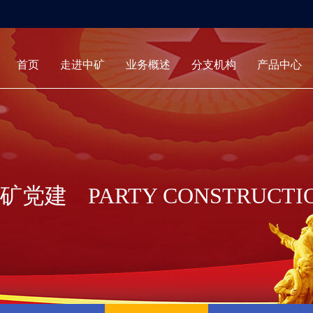
首页
走进中矿
业务概述
分支机构
产品中心
矿党建
PARTY CONSTRUCTI