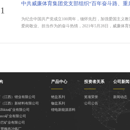
中共威廉体育集团党支部组织“百年奋斗路、重
31
为纪念中国共产党成立100周年，缅怀先烈，加强爱国主义
爱岗敬业、担当作为的奋斗热情，2021年5月28日，威廉
团员前往平西抗日战争纪念馆，开展了以“百年奋斗路、重启
构
产品中心
投资者关系
公司新闻
育（江西）锂业有限公司
铯盐系列
奖项荣誉
新闻动态
育（江西）新材料有限公司
铷盐系列
公司公告
Bikita矿业有限公司
锂电新能源原料
anco矿业有限公司
通巴矿业有限公司
育楚梅布冶炼厂