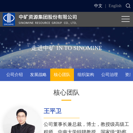
中文
|
English
走进中矿
IN TO SINOMINE
公司介绍
发展战略
核心团队
组织架构
公司治理
资
核心团队
王平卫
公司董事长兼总裁，博士，教授级高级工
程师，中南大学特聘教授，国家级“勘察