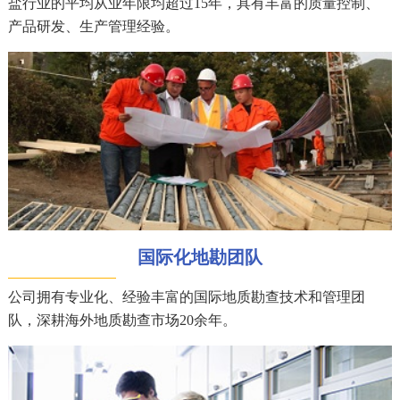
盐行业的平均从业年限均超过15年，具有丰富的质量控制、
产品研发、生产管理经验。
国际化地勘团队
公司拥有专业化、经验丰富的国际地质勘查技术和管理团
队，深耕海外地质勘查市场20余年。