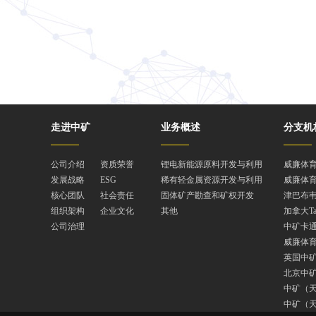
走进中矿
业务概述
分支机
公司介绍
资质荣誉
锂电新能源原料开发与利用
威廉体
发展战略
ESG
稀有轻金属资源开发与利用
威廉体
核心团队
社会责任
固体矿产勘查和矿权开发
津巴布韦
组织架构
企业文化
其他
加拿大T
公司治理
中矿卡
威廉体
英国中
北京中
中矿（
中矿（