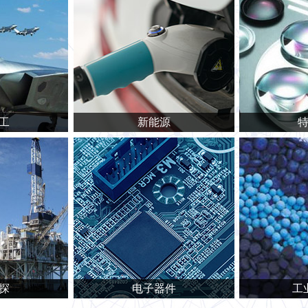
工
新能源
探
电子器件
工