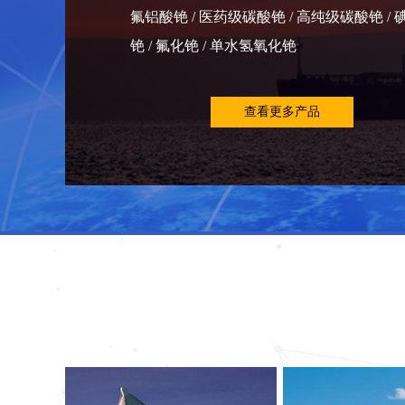
氟铝酸铯 / 医药级碳酸铯 / 高纯级碳酸铯 / 
铯 / 氟化铯 / 单水氢氧化铯
查看更多产品