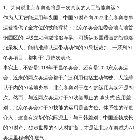
1、为何说北京冬奥会将是一次真实的人工智能奥运？
作为人工智能运用年夜国，中国AI财产向2022北京冬奥赛事
运营提供了全方位的技能撑持：北京冬奥会组委会地点地首
钢园区的L4级主动驾驶接驳车队、可辨认多国语言的智能客
服呆板人、能精准辨认运带动动作的AI呆板裁判...一系列AI
冬奥项目，都将于2月依次表态。
事实上，不管是2018年平昌冬奥会、还有是2020东京奥运
会，近来的两次奥运会都于广泛利用包括主动驾驶、人脸辨
认于内的AI落地办事，北京冬奥对于在AI的运用其实不是初
次。然而，与近两次奥运对于AI浅尝即止的 噱头式 应用差
别，北京冬奥会对于AI技能的运用是全方位、体系性的深度
介入，这自有深挚的实际泥土：与日韩差别，中国蓬勃成长
的AI财产、独步世界的AI人材贮备，才是让北京冬奥成为AI
奥运里程碑的 底气 。