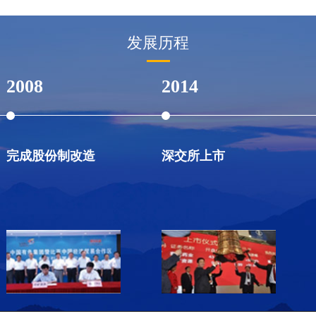
发展历程
2008
2014
完成股份制改造
深交所上市