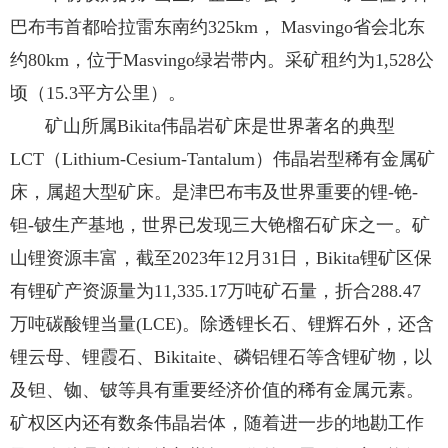
巴布韦首都哈拉雷东南约325km， Masvingo省会北东
约80km，位于Masvingo绿岩带内。采矿租约为1,528公
顷（15.3平方公里）。
矿山所属Bikita伟晶岩矿床是世界著名的典型
LCT（Lithium-Cesium-Tantalum）伟晶岩型稀有金属矿
床，属超大型矿床。是津巴布韦及世界重要的锂-铯-
钽-铍生产基地，世界已发现三大铯榴石矿床之一。矿
山锂资源丰富，截至2023年12月31日，Bikita锂矿区保
有锂矿产资源量为11,335.17万吨矿石量，折合288.47
万吨碳酸锂当量(LCE)。除透锂长石、锂辉石外，还含
锂云母、锂霞石、Bikitaite、磷铝锂石等含锂矿物，以
及钽、铷、铍等具有重要经济价值的稀有金属元素。
矿权区内还有数条伟晶岩体，随着进一步的地勘工作