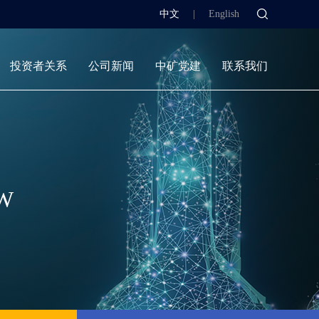
中文
|
English
投资者关系
公司新闻
中矿党建
联系我们
W