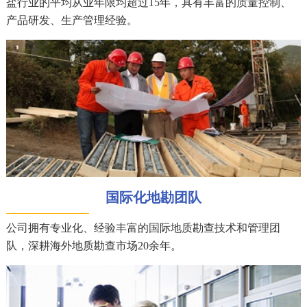
盐行业的平均从业年限均超过15年，具有丰富的质量控制、
产品研发、生产管理经验。
国际化地勘团队
公司拥有专业化、经验丰富的国际地质勘查技术和管理团
队，深耕海外地质勘查市场20余年。