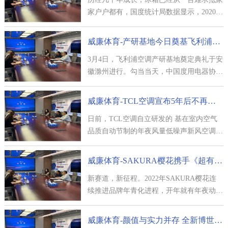
家户户都有，国度统计局数据显示，2020年
中国冰箱（柜）百户拥
威廉体育-产研基地今日奠基飞利浦空调按下发展加速键
3月4日，飞利浦空调产研基地奠定典礼于安
徽滁州进行。勾当当天，中国度用电器协会
秘书长王雷，中国制冷学
威廉体育-TCL空调宣布5年后不再生产非新风空调
日前，TCL空调自立研发的 基在室内空气
品质自动节制的年夜风量低噪声新风空调要
害技能研究和运用 及
威廉体育-SAKURA樱花携手《超有趣滑雪大会》玩转冬奥
新赛道，新征程。2022年SAKURA樱花连
续推进品牌年青化进程，开年就有年夜动
作，泛文娱营销跨界玩
威廉体育-颜值与实力并存 全新博世·6系净漾系列硬核守护高品质健康潮流生活