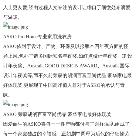
人士更友爱,经由过程人文眷注的设计让糊口于细微处布满爱
与温暖。
ASKO Pro Home专业家用洗衣房
ASKO依附于设计、产物、环保及以报酬本四年夜方面的怪
异上风,包办了诸多国际知名年夜奖,如红点设计年夜奖、IF 设
计年夜奖、AustraliaGOOD DESIGN AWARD、Australia国际
设计年夜奖等,而不久前荣获的胡润百富至尚优品 豪华家电最
好体现奖,更展现了中国高净值人群对于ASKO的承认与青
睐。
ASKO 荣获胡润百富至尚优品 豪华家电最好体现奖
因爱而生的ASKO将每一一件产物都付与了别样温度,组成了
每一个家庭独占的幸福感。正如剧中周母为后代的仔细操劳,