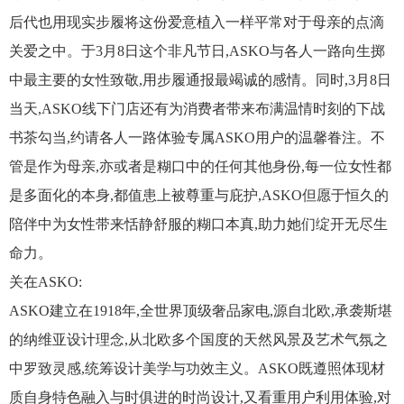
后代也用现实步履将这份爱意植入一样平常对于母亲的点滴
关爱之中。于3月8日这个非凡节日,ASKO与各人一路向生掷
中最主要的女性致敬,用步履通报最竭诚的感情。同时,3月8日
当天,ASKO线下门店还有为消费者带来布满温情时刻的下战
书茶勾当,约请各人一路体验专属ASKO用户的温馨眷注。不
管是作为母亲,亦或者是糊口中的任何其他身份,每一位女性都
是多面化的本身,都值患上被尊重与庇护,ASKO但愿于恒久的
陪伴中为女性带来恬静舒服的糊口本真,助力她们绽开无尽生
命力。
关在ASKO:
ASKO建立在1918年,全世界顶级奢品家电,源自北欧,承袭斯堪
的纳维亚设计理念,从北欧多个国度的天然风景及艺术气氛之
中罗致灵感,统筹设计美学与功效主义。ASKO既遵照体现材
质自身特色融入与时俱进的时尚设计,又看重用户利用体验,对