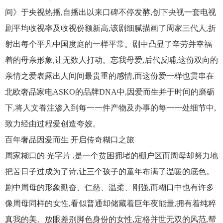
间》于央视热播,自播出以来口碑不停发酵,创下央视一套电视
剧平均收视率及收视份额新高,该剧细腻描画了周家三代人,折
射出每个平凡中国度庭的一样平常。剧中凸显了辛劳并幸福
着的母亲形象,让无数人打动。忘我母爱,后代反哺,这份双向的
亲情之爱表露出人间间最贵重的感情,而这份爱一样也贯串在
北欧奢品家电ASKO的品牌DNA中,因爱而生并于时间的磨砺
下,将人文眷注渗入到每一一件产物及办事的每一一处细节中,
致力经由过程爱创造夸姣。
百年奢品因爱而生 开启传奇糊口之旅
周家糊口的 光字片 ,是一个贫困拥堵的棚户区而周母却努力地
把苦日子过成为了诗,让三个孩子的童年布满了温暖的底色。
剧中周母的形象勤奋、仁慈、温柔、刚强,而糊口中也有许多
像周母同样的女性,看似普通却储藏着巨年夜能量,拥有着纯粹
真我的美。放眼差别脚色身份的女性,定格并世无双的风范,帮