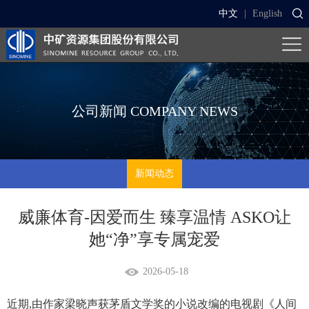
中文
|
English
公司新闻
COMPANY NEWS
新闻动态
威廉体育-因爱而生 臻享温情 ASKO让
她“净”享专属宠爱
2026-05-18
近期,由作家梁晓声获茅盾文学奖的小说改编的电视剧《人间