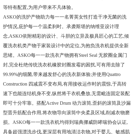
等特有配置,为用户带来不凡体验。
ASKO的洗护产物助力每一一名菁英女性打造干净无菌的洗
护情况,庇护每一个温柔刹时。承袭斯堪的纳维亚设计理
念,ASKO依附精彩的设计、斗胆的立异及极具匠心的工艺,倾
覆洗衣机类产物于家装设计中的定位,为抱负洗衣机提供全新
思绪。ASKO每一一款洗衣产物拥有Steel Seal 无胶圈金属门
封,完全杜绝传统洗衣机橡胶封圈发霉的困扰,可有用去除了
99.99%的细菌,带来越发舒心的洗衣新体验;并使用Quattro
Construction 四减震不变布局,有用接收运作时的震惊,于高转
速下也能连结机身不变,纵然将干衣机叠放,无需毗连固定装配
即可十分牢靠。搭配Active Drum 动力滚筒,歪斜的滚筒及沙漏
型晋升筋配合作用,将衣物导向滚筒中央柔及区域,削减衣物磨
损。ASKO每一一款洗衣机均得到瑞典挪威防哮喘协会认证,
具备超强漂洗步伐,更深层有用地清洁衣物,对于婴儿、敏感肌