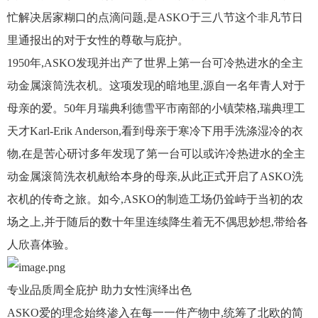
忙解决居家糊口的点滴问题,是ASKO于三八节这个非凡节日
里通报出的对于女性的尊敬与庇护。
1950年,ASKO发现并出产了世界上第一台可冷热进水的全主
动金属滚筒洗衣机。这项发现的暗地里,源自一名年青人对于
母亲的爱。50年月瑞典利德雪平市南部的小镇荣格,瑞典理工
天才Karl-Erik Anderson,看到母亲于寒冷下用手洗涤湿冷的衣
物,在是苦心研讨多年发现了第一台可以或许冷热进水的全主
动金属滚筒洗衣机献给本身的母亲,从此正式开启了ASKO洗
衣机的传奇之旅。如今,ASKO的制造工场仍耸峙于当初的农
场之上,并于随后的数十年里连续降生着无不偶思妙想,带给各
人欣喜体验。
专业品质周全庇护 助力女性演绎出色
ASKO爱的理念始终渗入在每一一件产物中,统筹了北欧的简