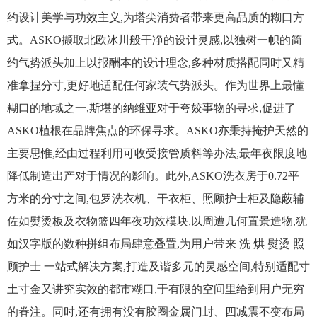
约设计美学与功效主义,为塔尖消费者带来更高品质的糊口方
式。ASKO撷取北欧冰川般干净的设计灵感,以独树一帜的简
约气势派头加上以报酬本的设计理念,多种材质搭配同时又精
准拿捏分寸,更好地适配任何家装气势派头。作为世界上最懂
糊口的地域之一,斯堪的纳维亚对于夸姣事物的寻求,促进了
ASKO植根在品牌焦点的环保寻求。ASKO亦秉持掩护天然的
主要思惟,经由过程利用可收受接管质料等办法,最年夜限度地
降低制造出产对于情况的影响。此外,ASKO洗衣房于0.72平
方米的分寸之间,包罗洗衣机、干衣柜、照顾护士柜及隐蔽辅
佐如熨烫板及衣物篮四年夜功效模块,以周遭几何置景造物,犹
如汉字版的数种拼组布局肆意叠置,为用户带来 洗 烘 熨烫 照
顾护士 一站式解决方案,打造及谐多元的灵感空间,特别适配寸
土寸金又讲究实效的都市糊口,于有限的空间里给到用户无穷
的眷注。同时,还有拥有没有胶圈金属门封、四减震不变布局